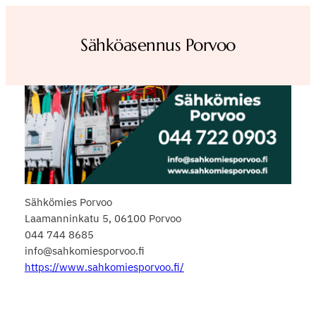
Skip
to
Sähköasennus Porvoo
content
Sähkömies Porvoo
Laamanninkatu 5, 06100 Porvoo
044 744 8685
info@sahkomiesporvoo.fi
https://www.sahkomiesporvoo.fi/